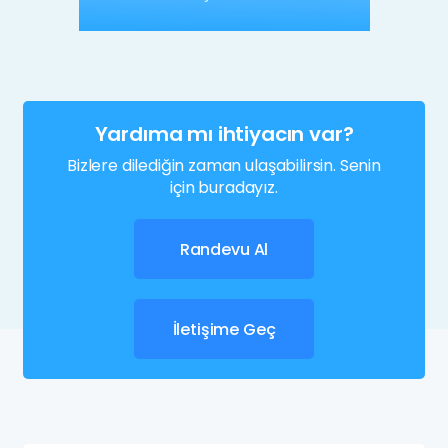
Yardıma mı ihtiyacın var?
Bizlere dilediğin zaman ulaşabilirsin. Senin
için buradayız.
Randevu Al
İletişime Geç