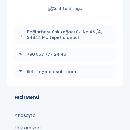
Bağlarbaşı, Sakızağacı Sk. No:46 /A,
34844 Maltepe/İstanbul
+90 553 777 24 45
iletisim@dentsahil.com
Hızlı Menü
Anasayfa
Hakkımızda