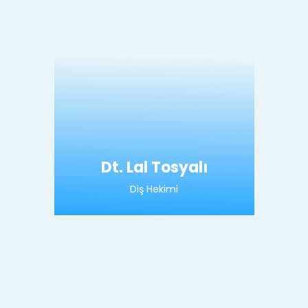
Dt. Lal Tosyalı
Diş Hekimi