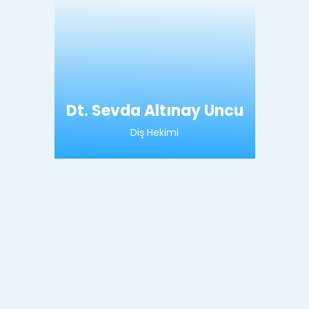
Dt. Sevda Altınay Uncu
Diş Hekimi