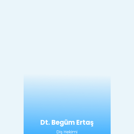
Dt. Begüm Ertaş
Diş Hekimi