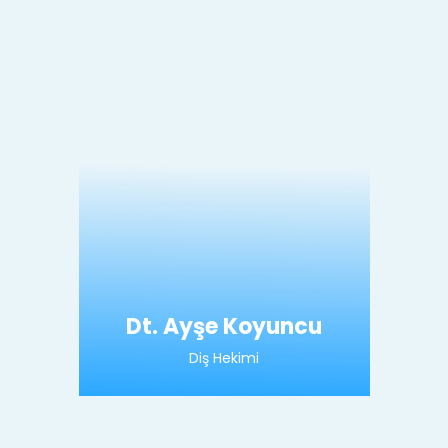
Dt. Ayşe Koyuncu
Diş Hekimi