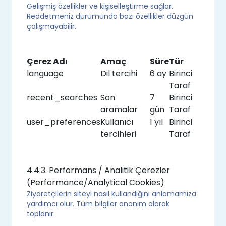
Gelişmiş özellikler ve kişiselleştirme sağlar.
Reddetmeniz durumunda bazı özellikler düzgün
çalışmayabilir.
Çerez Adı
Amaç
Süre
Tür
language
Dil tercihi
6 ay
Birinci
Taraf
recent_searches
Son
7
Birinci
aramalar
gün
Taraf
user_preferences
Kullanıcı
1 yıl
Birinci
tercihleri
Taraf
4.4.3. Performans / Analitik Çerezler
(Performance/Analytical Cookies)
Ziyaretçilerin siteyi nasıl kullandığını anlamamıza
yardımcı olur. Tüm bilgiler anonim olarak
toplanır.