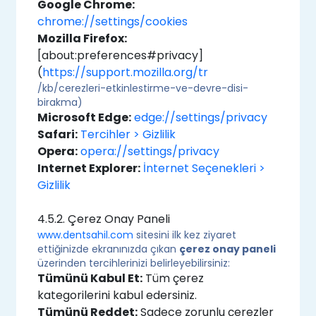
Google Chrome:
chrome://settings/cookies
Mozilla Firefox:
[about:preferences#privacy]
(
https://support.mozilla.org/tr
/kb/cerezleri-etkinlestirme-ve-devre-disi-
birakma)
Microsoft Edge:
edge://settings/privacy
Safari:
Tercihler > Gizlilik
Opera:
opera://settings/privacy
Internet Explorer:
İnternet Seçenekleri >
Gizlilik
4.5.2. Çerez Onay Paneli
www.dentsahil.com
sitesini ilk kez ziyaret
ettiğinizde ekranınızda çıkan
çerez onay paneli
üzerinden tercihlerinizi belirleyebilirsiniz:
Tümünü Kabul Et:
Tüm çerez
kategorilerini kabul edersiniz.
Tümünü Reddet:
Sadece zorunlu çerezler