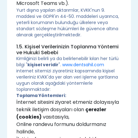
Microsoft Teams vb.).
Yurt dışına yapılan aktarımlar, KVKK'nun 9.
maddesi ve GDPR'ın 44-50. maddeleri uyarınca,
yeterli korumanın bulunduğu ülkelere veya
standart sözleşme hükümleri ile güvence altına
alınarak gerçekleştirilmektedir.
1.5. Kişisel Verilerinizin Toplanma Yöntemi
ve Hukuki Sebebi
Kimliğinizi belirli ya da belirlenebilir kılan her türlü
bilgi "
kişisel veridir
".
www.dentsahil.com
internet sitemizi ziyaretiniz kapsamında kişisel
verileriniz KVKK'da yer alan veri işleme şartlarına
uygun olarak aşağıdaki yöntemlerle
toplanmaktadır:
Toplama Yöntemleri:
İnternet sitesini ziyaret etmeniz dolayısıyla
teknik iletişim dosyaları olan
çerezler
(cookies)
vasıtasıyla,
Online randevu formunu doldurmanız
halinde,