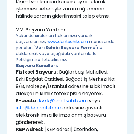
Kişisel verilerinizin kanuna aykırı olarak
işlenmesi sebebiyle zarara uğramanız
hâlinde zararın giderilmesini talep etme.
2.2. Başvuru Yöntemi
Yukarıda sıralanan haklarınıza yönelik
başvurularınızı,
www.dentsahil.com
menüsünde
yer alan "
Veri Sahibi Başvuru Formu
"nu
doldurarak veya aşağıdaki yöntemlerle
Polikliğimize iletebilirsiniz:
Başvuru Kanalları:
Fiziksel Başvuru:
Bağlarbaşı Mahallesi,
Eski Bağdat Caddesi, Bağdat İş Merkezi No:
9/B, Maltepe/İstanbul adresine ıslak imzalı
dilekçe ile kimlik fotokopisi ekleyerek,
E-posta:
kvkk@dentsahil.com
veya
info@dentsahil.com
adresine güvenli
elektronik imza ile imzalanmış başvuru
göndererek,
KEP Adresi:
[KEP adresi] üzerinden,