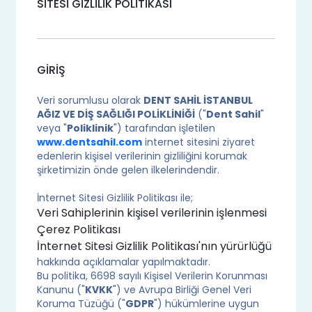
SİTESİ GİZLİLİK POLİTİKASI
GİRİŞ
Veri sorumlusu olarak
DENT SAHİL İSTANBUL
AĞIZ VE DİŞ SAĞLIĞI POLİKLİNİĞİ
("
Dent Sahil
"
veya "
Poliklinik
") tarafından işletilen
www.dentsahil.com
internet sitesini ziyaret
edenlerin kişisel verilerinin gizliliğini korumak
şirketimizin önde gelen ilkelerindendir.
İnternet Sitesi Gizlilik Politikası ile;
Veri Sahiplerinin kişisel verilerinin işlenmesi
Çerez Politikası
İnternet Sitesi Gizlilik Politikası'nın yürürlüğü
hakkında açıklamalar yapılmaktadır.
Bu politika, 6698 sayılı Kişisel Verilerin Korunması
Kanunu ("
KVKK
") ve Avrupa Birliği Genel Veri
Koruma Tüzüğü ("
GDPR
") hükümlerine uygun