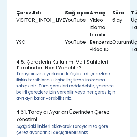
Çerez Adı
Sağlayıcı
Amaç
Süre
Tü
VISITOR_INFO1_LIVE
YouTube
Video
6 ay
Üç
izleme
Ta
tercihi
YSC
YouTube
Benzersiz
Oturum
Üç
video ID
Ta
4.5. Çerezlerin Kullanımı Veri Sahipleri
Tarafından Nasıl Yönetilir?
Tarayıcınızın ayarlarını değiştirerek çerezlere
ilişkin tercihlerinizi kişiselleştirme imkanına
sahipsiniz. Tüm çerezleri reddedebilir, yalnızca
belirli çerezlere izin verebilir veya her çerez için
ayrı ayrı karar verebilirsiniz.
4.5.1. Tarayıcı Ayarları Üzerinden Çerez
Yönetimi
Aşağıdaki linkleri tıklayarak tarayıcınıza göre
çerez ayarlarınızı değiştirebilirsiniz: