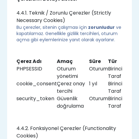
4.4.1. Teknik / Zorunlu Çerezler (Strictly
Necessary Cookies)
Bu çerezler, sitenin çalışması için
zorunludur
ve
kapatılamaz. Genellikle gizlilik tercihleri, oturum
açma gibi eylemlerinize yanıt olarak ayarlanır.
Çerez Adı
Amaç
Süre
Tür
PHPSESSID
Oturum
Oturum
Birinci
yönetimi
Taraf
cookie_consent
Çerez onay
1 yıl
Birinci
tercihi
Taraf
security_token
Güvenlik
Oturum
Birinci
doğrulama
Taraf
4.4.2. Fonksiyonel Çerezler (Functionality
Cookies)