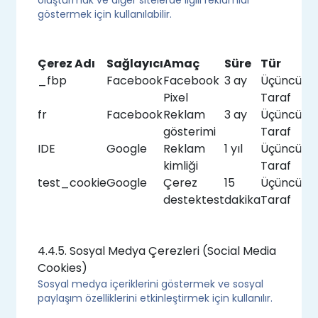
oluşturmak ve diğer sitelerde ilgili reklamlar
göstermek için kullanılabilir.
Çerez Adı
Sağlayıcı
Amaç
Süre
Tür
_fbp
Facebook
Facebook
3 ay
Üçüncü
Pixel
Taraf
fr
Facebook
Reklam
3 ay
Üçüncü
gösterimi
Taraf
IDE
Google
Reklam
1 yıl
Üçüncü
kimliği
Taraf
test_cookie
Google
Çerez
15
Üçüncü
destektest
dakika
Taraf
4.4.5. Sosyal Medya Çerezleri (Social Media
Cookies)
Sosyal medya içeriklerini göstermek ve sosyal
paylaşım özelliklerini etkinleştirmek için kullanılır.