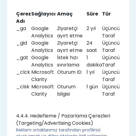
Çerez
Sağlayıcı
Amaç
Süre
Tür
Adı
_ga
Google
Ziyaretçi
2 yıl
Üçüncü
Analytics
ayırt etme
Taraf
_gid
Google
Ziyaretçi
24
Üçüncü
Analytics
ayırt etme
saat
Taraf
_gat
Google
İstek hızı
1
Üçüncü
Analytics
sınırlama
dakika
Taraf
_clck
Microsoft
Oturum ID
1 yıl
Üçüncü
Clarity
Taraf
_clsk
Microsoft
Oturum
1 gün
Üçüncü
Clarity
bilgisi
Taraf
4.4.4. Hedefleme / Pazarlama Çerezleri
(Targeting/Advertising Cookies)
Reklam ortaklarımız tarafından profilinizi