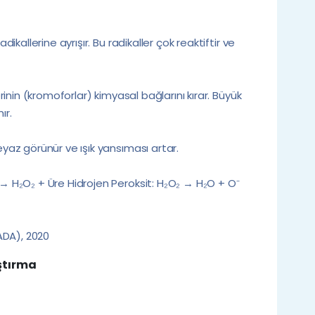
dikallerine ayrışır. Bu radikaller çok reaktiftir ve
inin (kromoforlar) kimyasal bağlarını kırar. Büyük
ır.
az görünür ve ışık yansıması artar.
 H₂O₂ + Üre Hidrojen Peroksit: H₂O₂ → H₂O + O⁻
ADA), 2020
ştırma