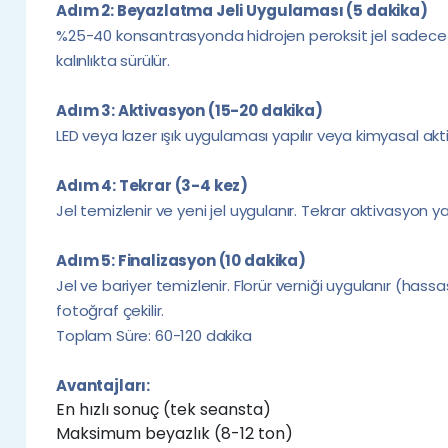
Adım 2: Beyazlatma Jeli Uygulaması (5 dakika)
%25-40 konsantrasyonda hidrojen peroksit jel sadece d
kalınlıkta sürülür.
Adım 3: Aktivasyon (15-20 dakika)
LED veya lazer ışık uygulaması yapılır veya kimyasal akt
Adım 4: Tekrar (3-4 kez)
Jel temizlenir ve yeni jel uygulanır. Tekrar aktivasyon y
Adım 5: Finalizasyon (10 dakika)
Jel ve bariyer temizlenir. Florür verniği uygulanır (hassa
fotoğraf çekilir.
Toplam Süre: 60-120 dakika
Avantajları:
En hızlı sonuç (tek seansta)
Maksimum beyazlık (8-12 ton)