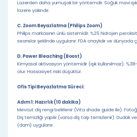
Lazerden daha yumuşak bir yöntemdir. Soğuk mavi ışık k
lazere yakındır.
C. Zoom Beyazlatma (Philips Zoom)
Philips markasının ünlü sistemidir. %25 hidrojen peroksit 
seanslar şeklinde uygulanır. FDA onaylıdır ve dünyada ç
D. Power Bleaching (Boost)
Kimyasal aktivasyon yöntemidir (ışık kullanılmaz). %38-4
olur. Hassasiyet riski düşüktür.
Ofis Tipi Beyazlatma Süreci:
Adım 1: Hazırlık (10 dakika)
Mevcut diş rengi belirlenir (Vita shade guide ile). Fotoğ
Diş temizliği yapılır (varsa diş taşı temizlenir). Dudak ve
(dam) uygulanır.