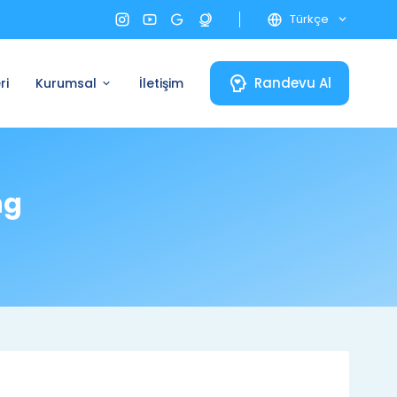
Türkçe
Randevu Al
ri
Kurumsal
İletişim
ng