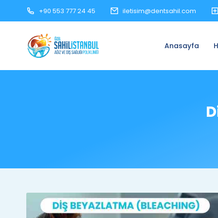
+90 553 777 24 45
iletisim@dentsahil.com
Anasayfa
H
D