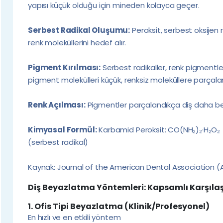
yapısı küçük olduğu için mineden kolayca geçer.
Serbest Radikal Oluşumu:
Peroksit, serbest oksijen ra
renk moleküllerini hedef alır.
Pigment Kırılması:
Serbest radikaller, renk pigmentler
pigment molekülleri küçük, renksiz moleküllere parçalan
Renk Açılması:
Pigmentler parçalandıkça diş daha bey
Kimyasal Formül:
Karbamid Peroksit: CO(NH₂)₂·H₂O₂ →
(serbest radikal)
Kaynak: Journal of the American Dental Association (
Diş Beyazlatma Yöntemleri: Kapsamlı Karşıla
1. Ofis Tipi Beyazlatma (Klinik/Profesyonel)
En hızlı ve en etkili yöntem