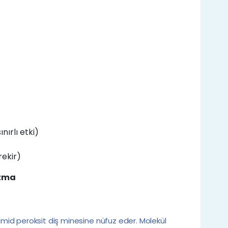
nırlı etki)
rekir)
izma
mid peroksit diş minesine nüfuz eder. Molekül