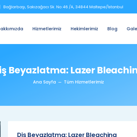
Bağlarbaşı, Sakızağacı Sk. No:46 /A, 34844 Maltepe/İstanbul
akkımızda
Hizmetlerimiz
Hekimlerimiz
Blog
Gale
iş Beyazlatma: Lazer Bleachi
Ana Sayfa
Tüm Hizmetlerimiz
Diş Beyazlatma: Lazer Bleaching