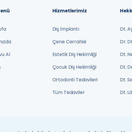
Menü
Hizmetlerimiz
Heki
yfa
Diş İmplantı
Dt. A
mızda
Çene Cerrahisi
Dr. 
u Al
Estetik Diş Hekimliği
Dt. N
m
Çocuk Diş Hekimliği
Dt. D
Ortodonti Tedavileri
Dt. S
Tüm Tedaviler
Dt. L