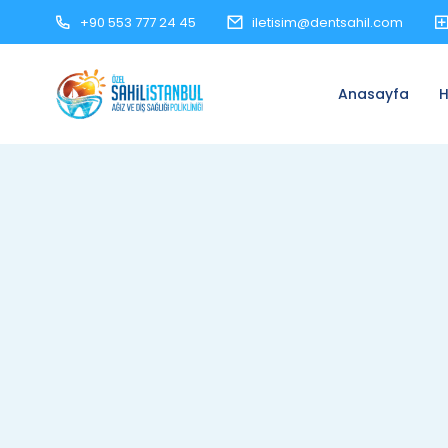
+90 553 777 24 45
iletisim@dentsahil.com
Anasayfa
H