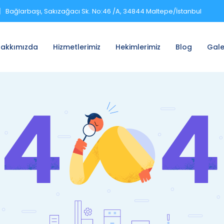
Bağlarbaşı, Sakızağacı Sk. No:46 /A, 34844 Maltepe/İstanbul
akkımızda
Hizmetlerimiz
Hekimlerimiz
Blog
Gale