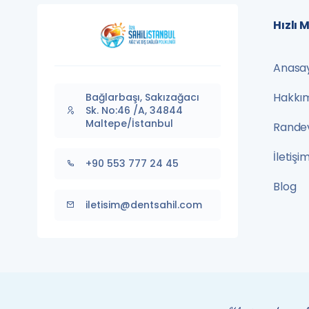
Hızlı 
Anasa
Hakkı
Bağlarbaşı, Sakızağacı
Sk. No:46 /A, 34844
Maltepe/İstanbul
Randev
İletişi
+90 553 777 24 45
Blog
iletisim@dentsahil.com