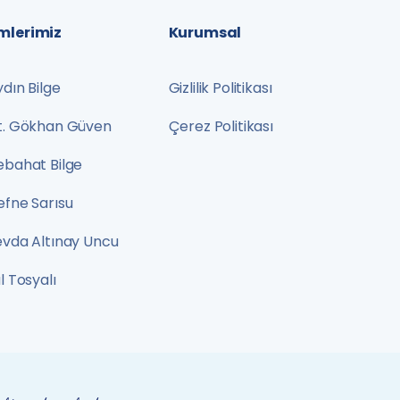
mlerimiz
Kurumsal
ydın Bilge
Gizlilik Politikası
Dt. Gökhan Güven
Çerez Politikası
ebahat Bilge
efne Sarısu
evda Altınay Uncu
âl Tosyalı