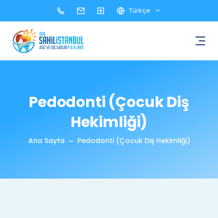
Türkçe
Pedodonti (Çocuk Diş
Hekimliği)
Ana Sayfa
Pedodonti (Çocuk Diş Hekimliği)