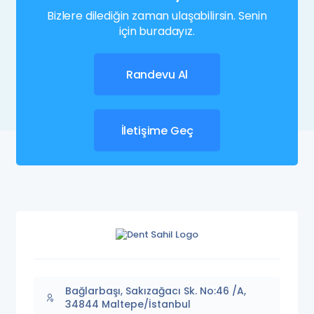
Bizlere dilediğin zaman ulaşabilirsin. Senin
için buradayız.
Randevu Al
İletişime Geç
Bağlarbaşı, Sakızağacı Sk. No:46 /A,
34844 Maltepe/İstanbul