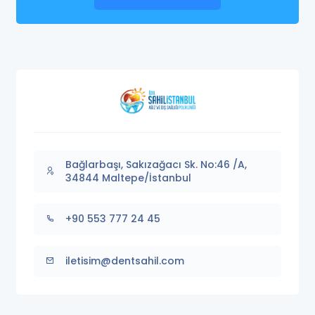
Bağlarbaşı, Sakızağacı Sk. No:46 /A,
34844 Maltepe/İstanbul
+90 553 777 24 45
iletisim@dentsahil.com