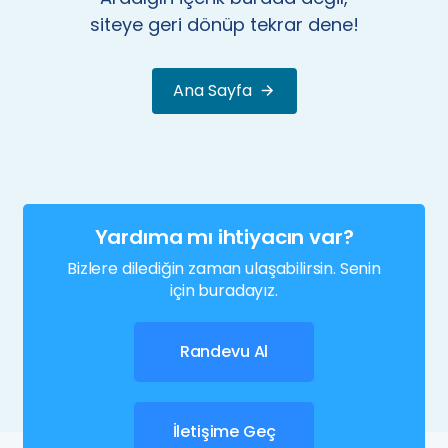
siteye geri dönüp tekrar dene!
Ana Sayfa
Yardıma mı ihtiyacın var?
Bizlere dilediğin zaman ulaşabilirsin. Senin
için buradayız.
Randevu Al
İletişime Geç